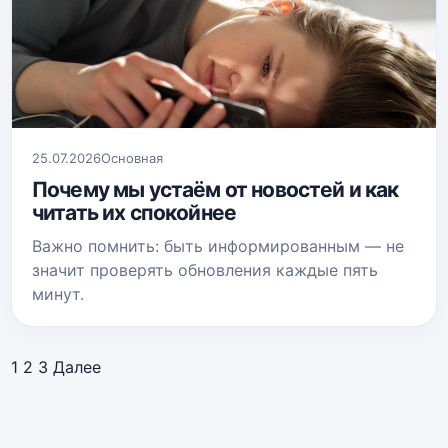
25.07.2026
Основная
Почему мы устаём от новостей и как
читать их спокойнее
Важно помнить: быть информированным — не
значит проверять обновления каждые пять
минут.
Пагинация
1
2
3
Далее
записей