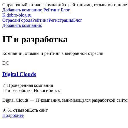
Справочный каталог компаний с рейтингами, отзывами и пол
Добавить компанию
Рейтинг
Блог
К
dobro-blog.ru
Отрасли
Города
Рейтинг
Регистрация
Блог
Добавить компанию
IT и разработка
Компании, отзывы и рейтинг в выбранной отрасли.
DC
Digital Clouds
✓ Проверенная компания
IT и разработка
Новосибирск
Digital Clouds — IT-компания, занимающаяся разработкой сай
★ 5
1 отзывов
Есть сайт
Подробнее
К
dobro-blog.ru